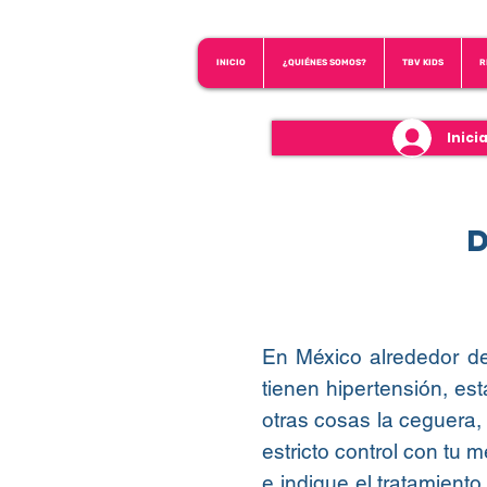
INICIO
¿QUIÉNES SOMOS?
TBV KIDS
R
Inici
En México alrededor de
tienen hipertensión, e
otras cosas la ceguera,
estricto control con tu 
e indique el tratamient