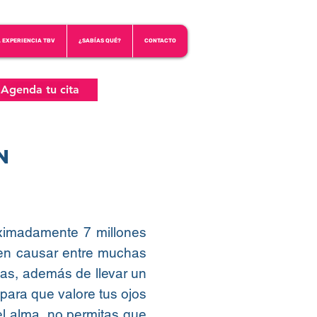
A EXPERIENCIA TBV
¿SABÍAS QUÉ?
CONTACTO
Agenda tu cita
n
oximadamente 7 millones
den causar entre muchas
las, además de llevar un
 para que valore tus ojos
el alma, no permitas que