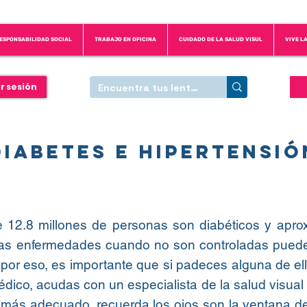
ESPONSABILIDAD SOCIAL
TRABAJO EN OFICINA
CUIDADO DE LA SALUD VISUL
VIVE L
ar sesión
Diabetes e hipertensió
 12.8 millones de personas son diabéticos y apr
stas enfermedades cuando no son controladas pue
 por eso, es importante que si padeces alguna de el
médico, acudas con un especialista de la salud visual
o más adecuado, recuerda los ojos son la ventana d