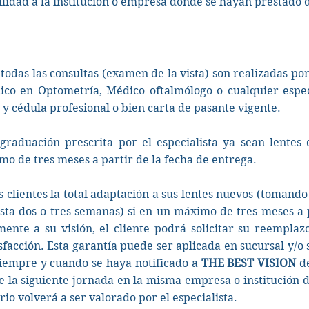
lidad a la institución o empresa donde se hayan prestado d
odas las consultas (examen de la vista) son realizadas por 
ico en Optometría, Médico oftalmólogo o cualquier especi
 y cédula profesional o bien carta de pasante vigente.
graduación prescrita por el especialista ya sean lentes 
o de tres meses a partir de la fecha de entrega.
s clientes la total adaptación a sus lentes nuevos (tomand
ta dos o tres semanas) si en un máximo de tres meses a p
nte a su visión, el cliente podrá solicitar su reemplazo
facción. Esta garantía puede ser aplicada en sucursal y/o s
siempre y cuando se haya notificado a
THE BEST VISION
de
e la siguiente jornada en la misma empresa o institución d
rio volverá a ser valorado por el especialista.