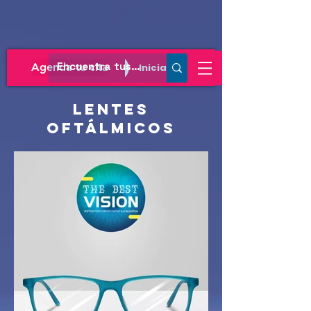
Agenda tu cita
Iniciar sesión
lentes
oftálmicos