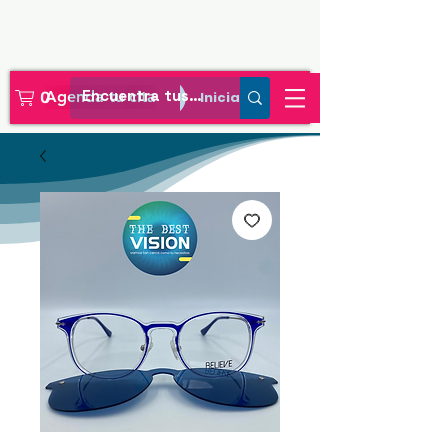
Agenda tu cita
Iniciar sesión
0