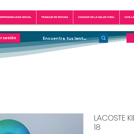
ESPONSABILIDAD SOCIAL
TRABAJO EN OFICINA
CUIDADO DE LA SALUD VISUL
VIVE L
ar sesión
LACOSTE KI
18