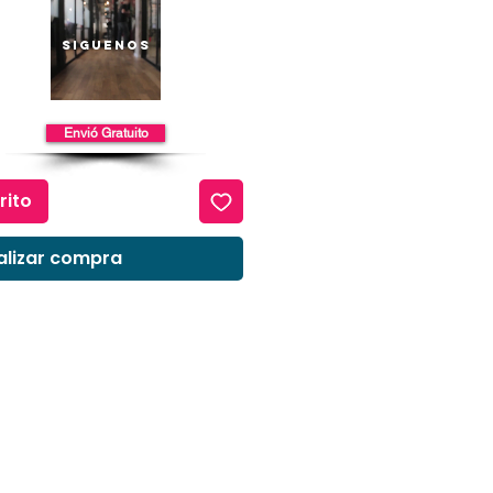
io
Siguenos
Envió Gratuito
rito
alizar compra