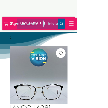
Agenda tu cita
Iniciar sesión
0