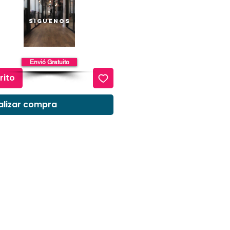
o
Siguenos
Envió Gratuito
rito
alizar compra