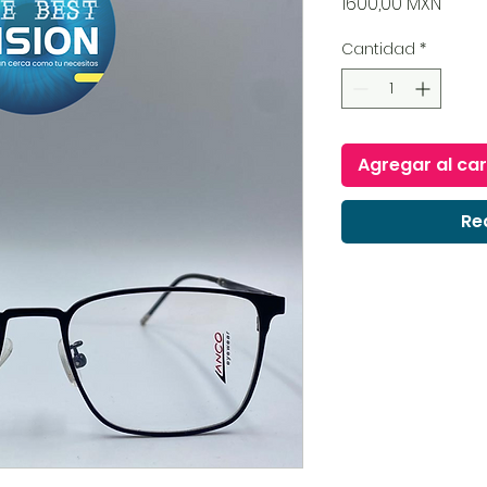
Preci
1600,00 MXN
Cantidad
*
Agregar al car
Re