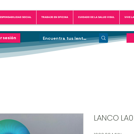
ESPONSABILIDAD SOCIAL
TRABAJO EN OFICINA
CUIDADO DE LA SALUD VISUL
VIVE L
ar sesión
LANCO LA08