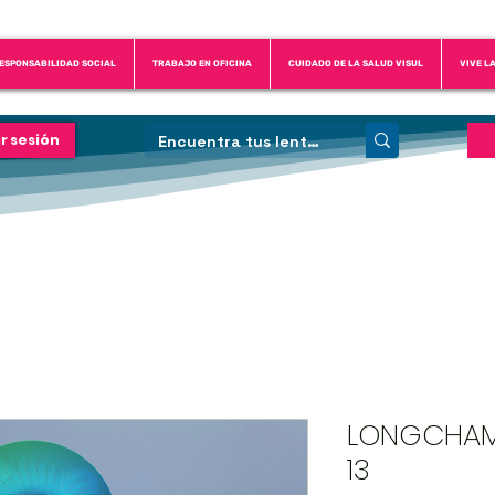
ESPONSABILIDAD SOCIAL
TRABAJO EN OFICINA
CUIDADO DE LA SALUD VISUL
VIVE L
ar sesión
LONGCHAMP
13