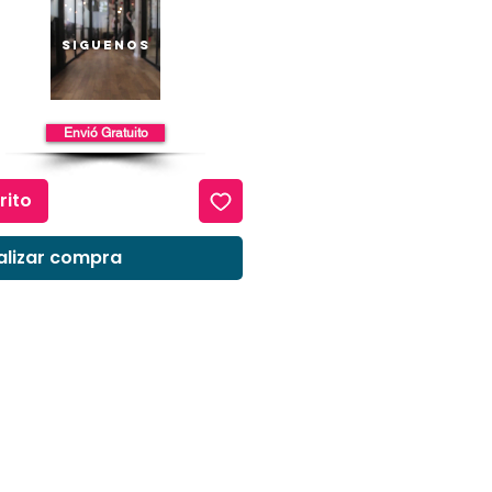
io
Siguenos
Envió Gratuito
rito
alizar compra