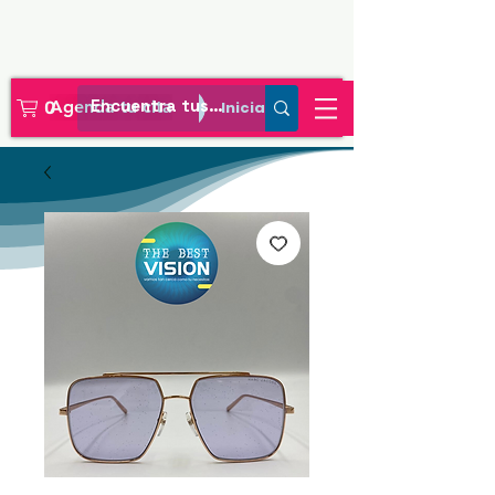
Agenda tu cita
Iniciar sesión
0