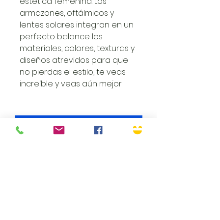
estetica femenina. Los
armazones, oftálmicos y
lentes solares integran en un
perfecto balance los
materiales, colores, texturas y
diseños atrevidos para que
no pierdas el estilo, te veas
increíble y veas aún mejor
Siguenos
Envió Gratuito
Volver a arriba