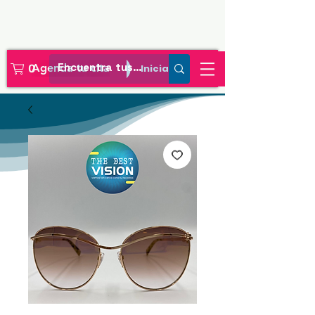
Agenda tu cita
Iniciar sesión
0