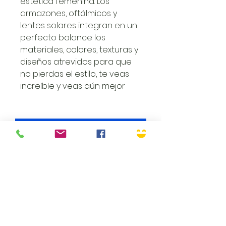
estetica femenina. Los
armazones, oftálmicos y
lentes solares integran en un
perfecto balance los
materiales, colores, texturas y
diseños atrevidos para que
no pierdas el estilo, te veas
increíble y veas aún mejor
Siguenos
Envió Gratuito
Volver a arriba