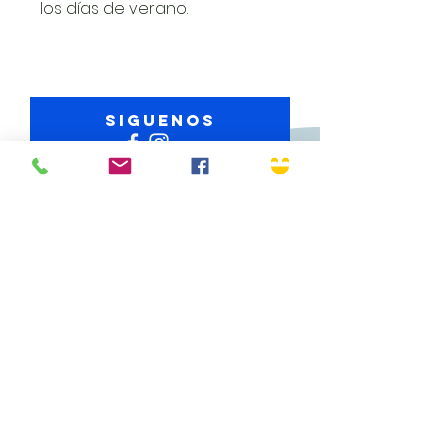
los días de verano.
Siguenos
Envió Gratuito
Volver a arriba
Corporativo
Av. Revolución 768, Col.
Mixcoac