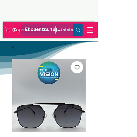
Agenda tu cita
Iniciar sesión
0