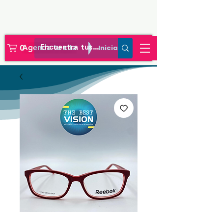
Agenda tu cita
Iniciar sesión
0