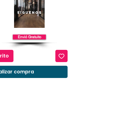
io
Siguenos
Envió Gratuito
rito
alizar compra