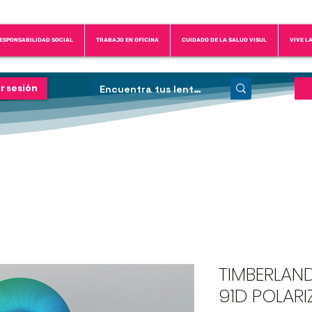
ESPONSABILIDAD SOCIAL
TRABAJO EN OFICINA
CUIDADO DE LA SALUD VISUL
VIVE L
ar sesión
TIMBERLAN
91D POLARIZ