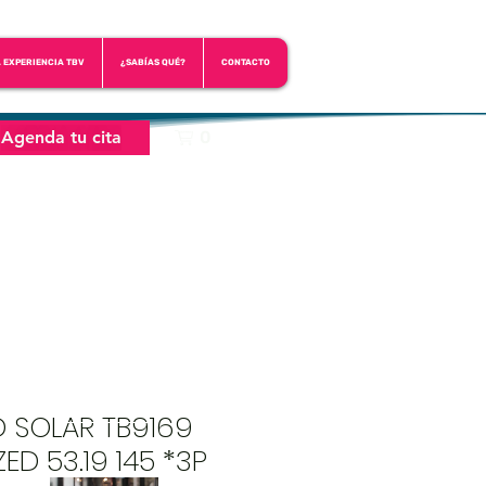
A EXPERIENCIA TBV
¿SABÍAS QUÉ?
CONTACTO
Agenda tu cita
0
D SOLAR TB9169
ED 53.19 145 *3P