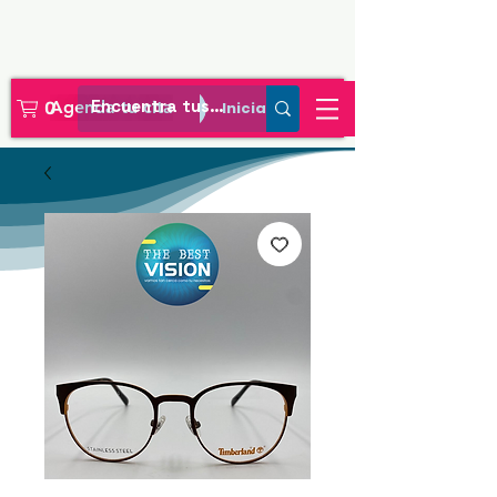
Agenda tu cita
Iniciar sesión
0